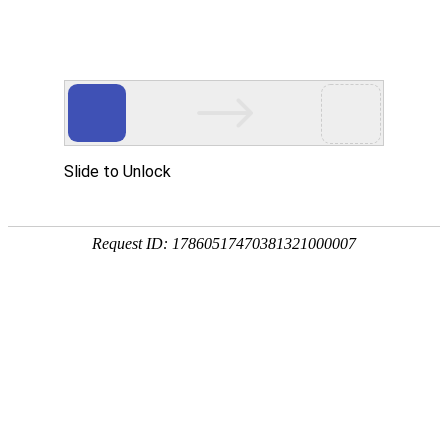
首
CUSTOMER SERVICE
关
服务客户
企业
页
浙江省交通投资集团
我
杭州公交驾驶培训有限公司
于
政府
学校
路港集团有限公司
绍兴越洲外事旅游汽车服务有限公司
庆元县濛洲汽车运输有限公司
浙江高速信息工程技术有限公司
服
浙江省公路与运输管理中心
苍南县安泰化学危险品运输有限公司
浙江交通职业技术学院
们
浙江省交通厅法规处
平阳县中远货物运输有限公司
浙江公路技师学院
我
嘉兴市交通执法队
衢州市湘淅物流有限公司
湖州交通学院
新
机构
务
的
们
联
浙江省物流协会
衢州快运协会
闻
绍兴航运协会
客
温州机动车维修协会
服
系
资
服务热线
400-8771-365
户
务
我
讯
关于我们
们
我们的服务
服务客户